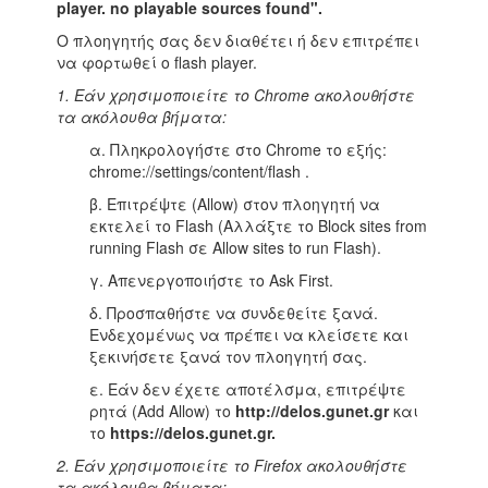
player. no playable sources found".
Ο πλοηγητής σας δεν διαθέτει ή δεν επιτρέπει
να φορτωθεί ο flash player.
1. Εάν χρησιμοποιείτε το Chrome ακολουθήστε
τα ακόλουθα βήματα:
α. Πληκρολογήστε στο Chrome το εξής:
chrome://settings/content/flash .
β. Επιτρέψτε (Allow) στον πλοηγητή να
εκτελεί το Flash (Αλλάξτε το Block sites from
running Flash σε Allow sites to run Flash).
γ. Απενεργοποιήστε το Ask First.
δ. Προσπαθήστε να συνδεθείτε ξανά.
Ενδεχομένως να πρέπει να κλείσετε και
ξεκινήσετε ξανά τον πλοηγητή σας.
ε. Εάν δεν έχετε αποτέλσμα, επιτρέψτε
ρητά (Add Allow) το
http://delos.gunet.gr
και
το
https://delos.gunet.gr.
2. Εάν χρησιμοποιείτε το Firefox ακολουθήστε
τα ακόλουθα βήματα: