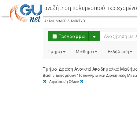
αναζήτηση πολυμεσικού περιεχομέν
ΑΚΑΔΗΜΑΪΚΟ ΔΙΑΔΙΚΤΥΟ
Select
Πρόγραμμα
Τμήμα
Μάθημα
Εκδήλωση
Τμήμα Δράση Ανοικτά Ακαδημαϊκά Μαθήμ
Βάσης Δεδομένων "Τοπωνύμια και Διοικητικές Μεταβο
[X]
[X]
Αφαίρεση Όλων