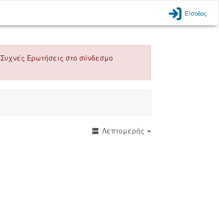
Είσοδος
 τις Συχνές Ερωτήσεις στο σύνδεσμο
Λεπτομερής