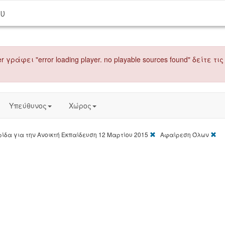
ου
r γράφει "error loading player. no playable sources found" δείτε
Υπεύθυνος
Χώρος
[X]
[X]
δα για την Ανοικτή Εκπαίδευση 12 Μαρτίου 2015
Αφαίρεση Όλων