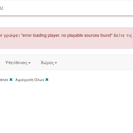
ου
r γράφει "error loading player. no playable sources found" δείτε
Υπεύθυνος
Χώρος
[X]
[X]
renzo
Αφαίρεση Όλων