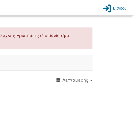
Είσοδος
 τις Συχνές Ερωτήσεις στο σύνδεσμο
Λεπτομερής