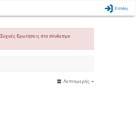
Είσοδος
 τις Συχνές Ερωτήσεις στο σύνδεσμο
Λεπτομερής