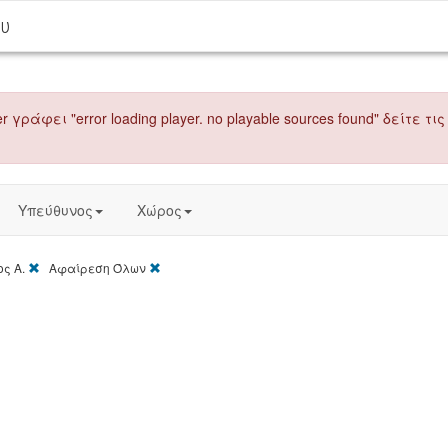
ου
r γράφει "error loading player. no playable sources found" δείτε
Υπεύθυνος
Χώρος
[X]
[X]
ς A.
Αφαίρεση Όλων